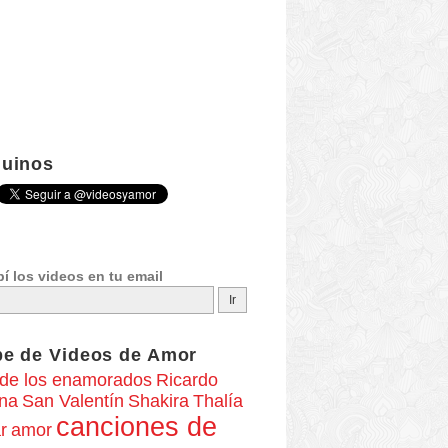
uinos
í los videos en tu email
be de
Videos de Amor
 de los enamorados
Ricardo
ona
San Valentín
Shakira
Thalía
canciones de
amor
r