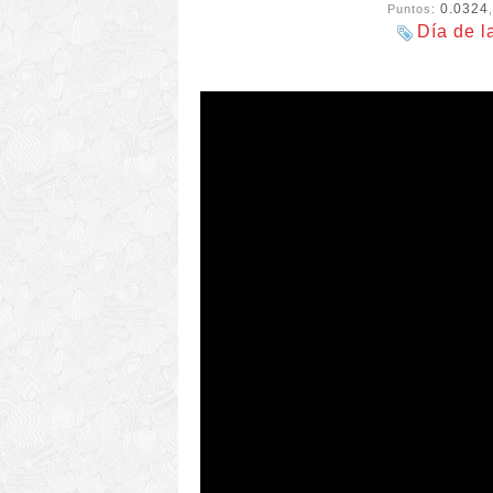
0.0324
Puntos:
Día de l