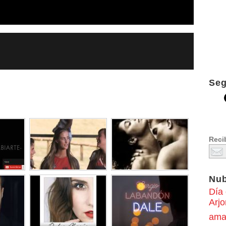
Seg
Recib
Nu
Día
Arj
ama