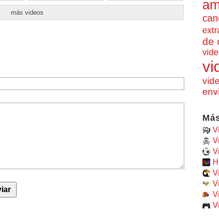
am
más videos
can
extr
de 
vide
vi
vid
env
Más
V
V
V
H
V
V
V
V