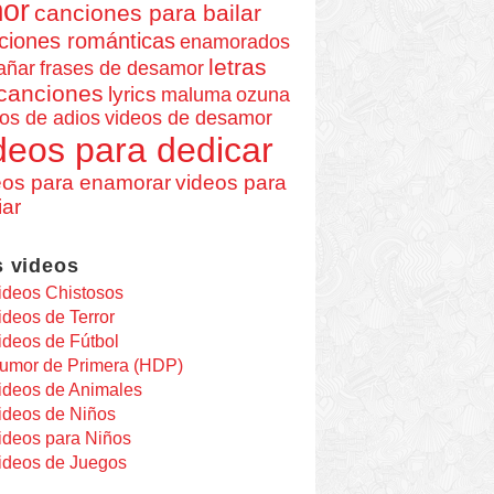
or
canciones para bailar
ciones románticas
enamorados
letras
añar
frases de desamor
canciones
lyrics
maluma
ozuna
os de adios
videos de desamor
deos para dedicar
eos para enamorar
videos para
iar
 videos
ideos Chistosos
ideos de Terror
ideos de Fútbol
umor de Primera (HDP)
ideos de Animales
ideos de Niños
ideos para Niños
ideos de Juegos