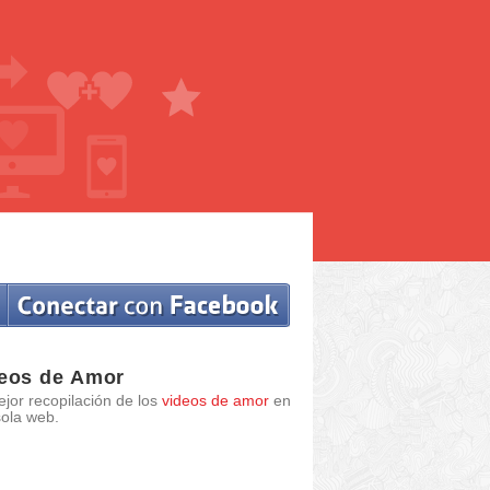
eos de Amor
jor recopilación de los
videos de amor
en
ola web.