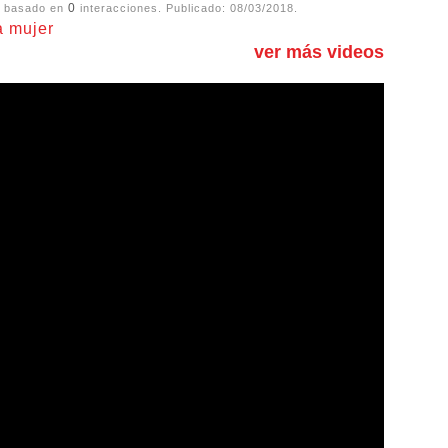
0
, basado en
interacciones. Publicado:
08/03/2018
.
a mujer
ver más videos