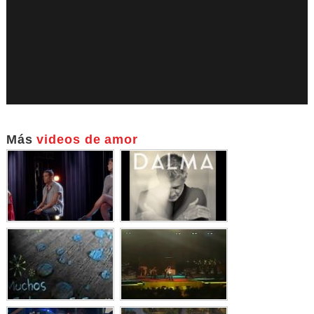
Más
videos de amor