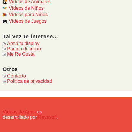
Videos de Animales
Videos de Niños
Videos para Niños
Videos de Juegos
Tal vez te interese...
Armá tu display
Página de inicio
Me Re Gusta
Otros
Contacto
Política de privacidad
Videos de Amor
es
desarrollado por
Reyesoft
.