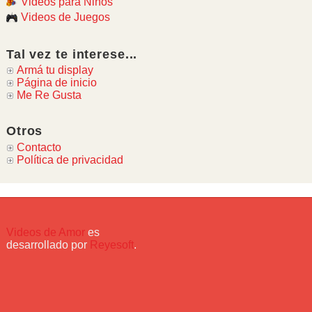
Videos para Niños
Videos de Juegos
Tal vez te interese...
Armá tu display
Página de inicio
Me Re Gusta
Otros
Contacto
Política de privacidad
Videos de Amor
es
desarrollado por
Reyesoft
.