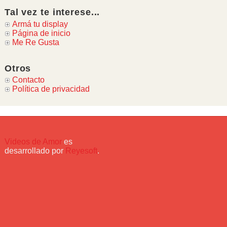
Tal vez te interese...
Armá tu display
Página de inicio
Me Re Gusta
Otros
Contacto
Política de privacidad
Videos de Amor
es
desarrollado por
Reyesoft
.