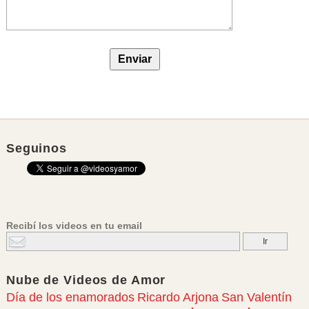
Seguinos
Recibí los videos en tu email
Nube de
Videos de Amor
Día de los enamorados
Ricardo Arjona
San Valentín