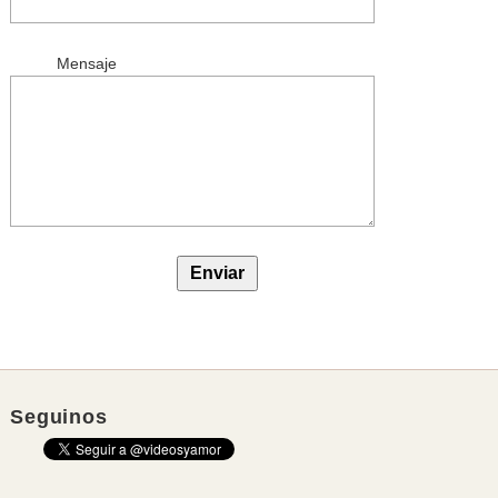
Mensaje
Seguinos