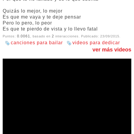
Quizás lo mejor, lo mejor
Es que me vaya y te deje pensar
Pero lo pero, lo peor
Es que te pierdo de vista y lo llevo fatal
0.0061
2
Puntos:
, basado en
interacciones. Publicado:
23/09/2015
.
canciones para bailar
videos para dedicar
ver más videos