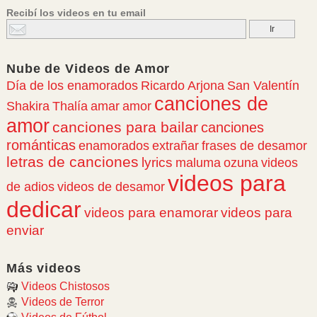
Recibí los videos en tu email
Nube de
Videos de Amor
Día de los enamorados
Ricardo Arjona
San Valentín
canciones de
amor
Shakira
Thalía
amar
amor
canciones para bailar
canciones
románticas
enamorados
extrañar
frases de desamor
letras de canciones
lyrics
maluma
ozuna
videos
videos para
de adios
videos de desamor
dedicar
videos para enamorar
videos para
enviar
Más videos
Videos Chistosos
Videos de Terror