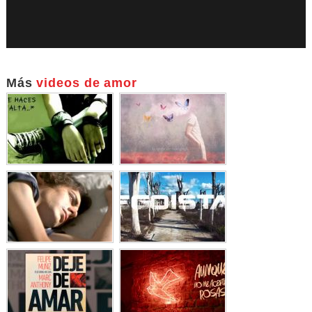
Más
videos de amor