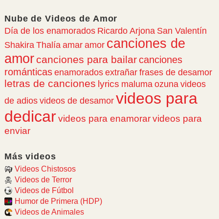
Nube de
Videos de Amor
Día de los enamorados
Ricardo Arjona
San Valentín
canciones de
amor
Shakira
Thalía
amar
amor
canciones para bailar
canciones
románticas
enamorados
extrañar
frases de desamor
letras de canciones
lyrics
maluma
ozuna
videos
videos para
de adios
videos de desamor
dedicar
videos para enamorar
videos para
enviar
Más videos
Videos Chistosos
Videos de Terror
Videos de Fútbol
Humor de Primera (HDP)
Videos de Animales