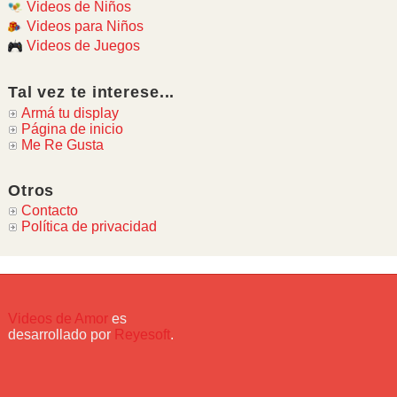
Videos de Niños
Videos para Niños
Videos de Juegos
Tal vez te interese...
Armá tu display
Página de inicio
Me Re Gusta
Otros
Contacto
Política de privacidad
Videos de Amor
es
desarrollado por
Reyesoft
.