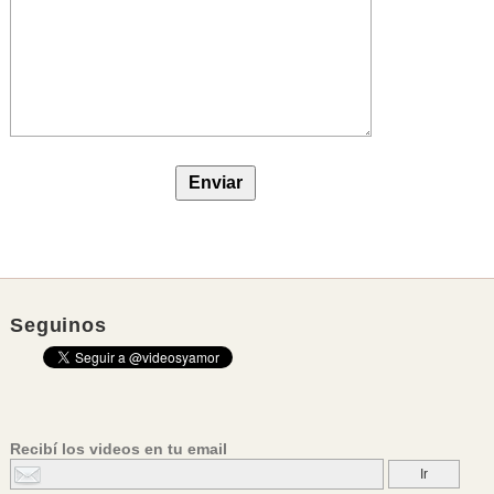
Seguinos
Recibí los videos en tu email