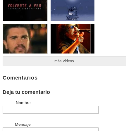
más videos
Comentarios
Deja tu comentario
Nombre
Mensaje