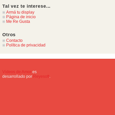
Tal vez te interese...
Armá tu display
Página de inicio
Me Re Gusta
Otros
Contacto
Política de privacidad
Videos de Amor
es
desarrollado por
Reyesoft
.