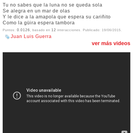
Tu no sabes que la luna no se queda sola
Se alegra en un mar de olas
Y le dice a la amapola que espera su cariñito
Como la güira espera tambora
0.0126
12
Puntos:
, basado en
interacciones. Publicado:
19/06/2015
.
Juan Luis Guerra
ver más videos