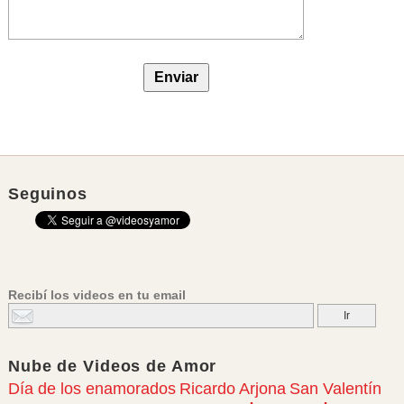
Seguinos
Recibí los videos en tu email
Nube de
Videos de Amor
Día de los enamorados
Ricardo Arjona
San Valentín