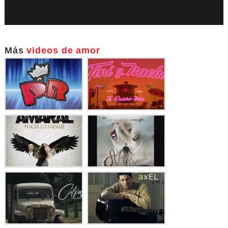
Más
videos de amor