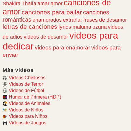
canciones de
amor
Shakira
Thalía
amar
amor
canciones para bailar
canciones
románticas
enamorados
extrañar
frases de desamor
letras de canciones
lyrics
maluma
ozuna
videos
videos para
de adios
videos de desamor
dedicar
videos para enamorar
videos para
enviar
Más videos
Videos Chistosos
Videos de Terror
Videos de Fútbol
Humor de Primera (HDP)
Videos de Animales
Videos de Niños
Videos para Niños
Videos de Juegos