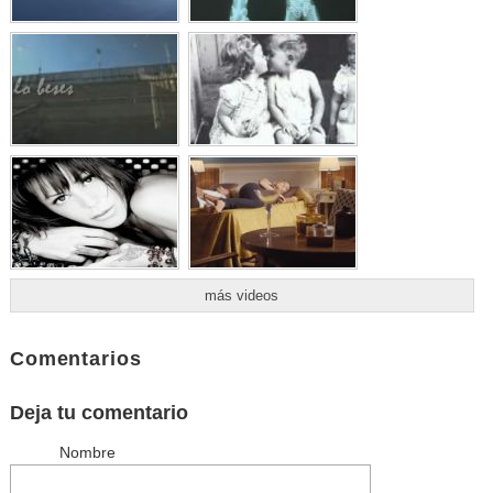
más videos
Comentarios
Deja tu comentario
Nombre