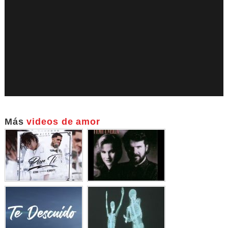
Más
videos de amor