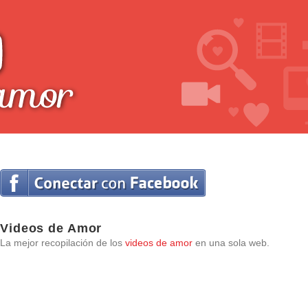
Videos de Amor
La mejor recopilación de los
videos de amor
en una sola web.