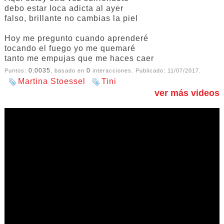
debo estar loca adicta al ayer
falso, brillante no cambias la piel
Hoy me pregunto cuando aprenderé
tocando el fuego yo me quemaré
tanto me empujas que me haces caer
0.0035
0
Puntos:
, basado en
interacciones. Publicado:
11/07/2017
.
Martina Stoessel
Tini
ver más videos