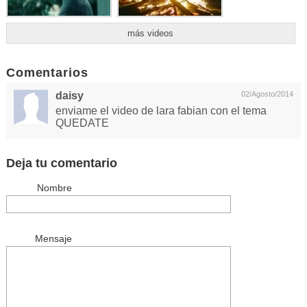
más videos
Comentarios
daisy
02/Agosto/2014
enviame el video de lara fabian con el tema
QUEDATE
Deja tu comentario
Nombre
Mensaje