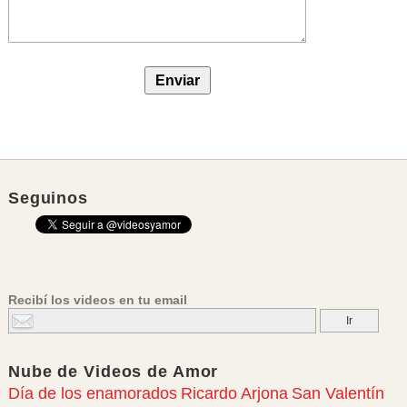
Seguinos
Recibí los videos en tu email
Nube de
Videos de Amor
Día de los enamorados
Ricardo Arjona
San Valentín