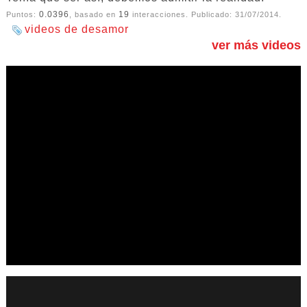
0.0396
19
Puntos:
, basado en
interacciones. Publicado:
31/07/2014
.
videos de desamor
ver más videos