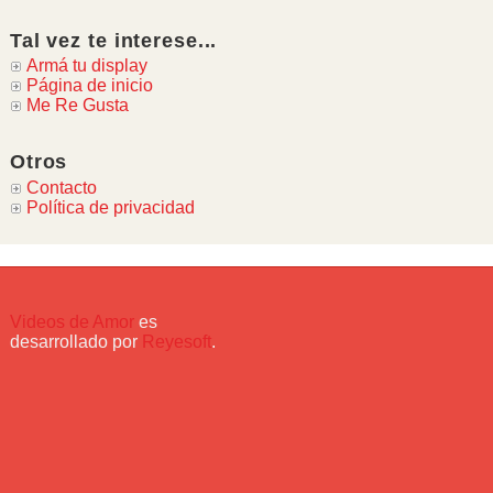
Tal vez te interese...
Armá tu display
Página de inicio
Me Re Gusta
Otros
Contacto
Política de privacidad
Videos de Amor
es
desarrollado por
Reyesoft
.