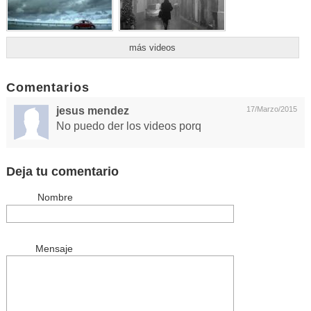
más videos
Comentarios
jesus mendez
17/Marzo/2015
No puedo der los videos porq
Deja tu comentario
Nombre
Mensaje