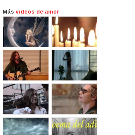
Más
videos de amor