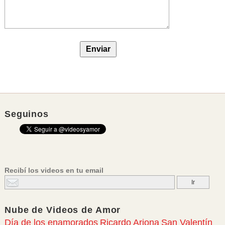
Seguinos
Recibí los videos en tu email
Nube de
Videos de Amor
Día de los enamorados
Ricardo Arjona
San Valentín