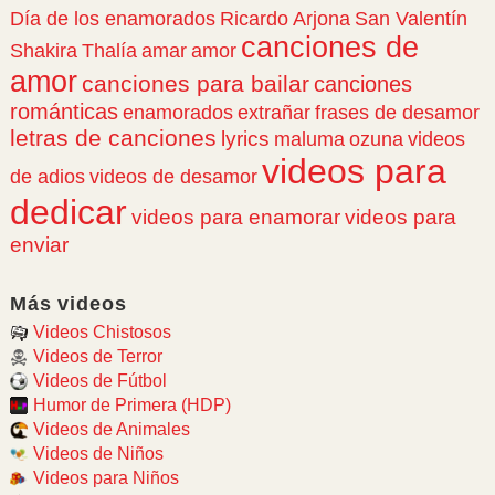
Día de los enamorados
Ricardo Arjona
San Valentín
canciones de
amor
Shakira
Thalía
amar
amor
canciones para bailar
canciones
románticas
enamorados
extrañar
frases de desamor
letras de canciones
lyrics
maluma
ozuna
videos
videos para
de adios
videos de desamor
dedicar
videos para enamorar
videos para
enviar
Más videos
Videos Chistosos
Videos de Terror
Videos de Fútbol
Humor de Primera (HDP)
Videos de Animales
Videos de Niños
Videos para Niños