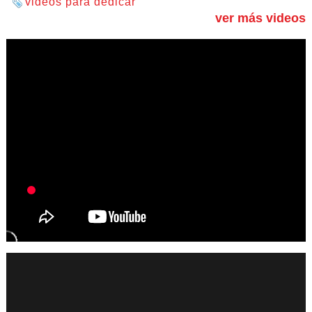
videos para dedicar
ver más videos