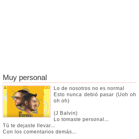
Muy personal
Lo de nosotros no es normal
Esto nunca debió pasar (Uoh oh
oh oh)
(J Balvin)
Lo tomaste personal...
Tú te dejaste llevar...
Con los comentarios demás...