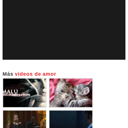
Más
videos de amor