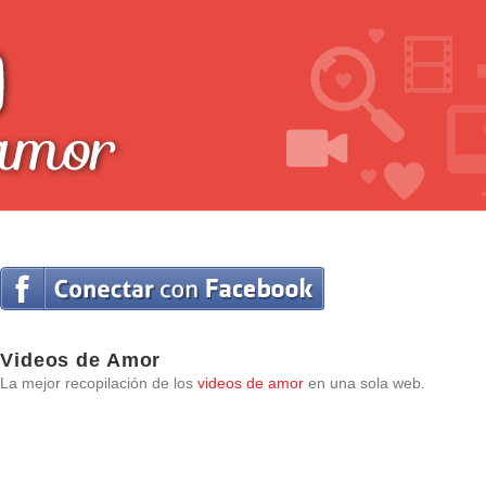
Videos de Amor
La mejor recopilación de los
videos de amor
en una sola web.