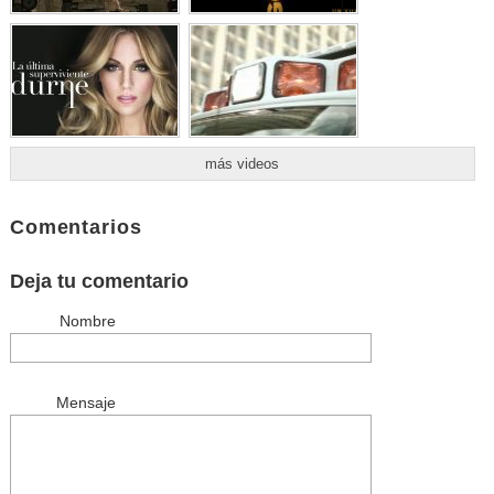
más videos
Comentarios
Deja tu comentario
Nombre
Mensaje