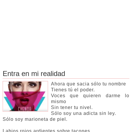
Entra en mi realidad
Ahora que sacia sólo tu nombre
Tienes tú el poder.
Voces que quieren darme lo
mismo
Sin tener tu nivel.
Sólo soy una adicta sin ley.
Sólo soy marioneta de piel.
Labios rojos ardientes sobre tacones.