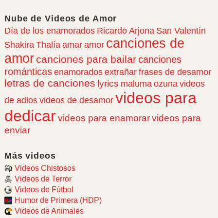
Nube de
Videos de Amor
Día de los enamorados
Ricardo Arjona
San Valentín
canciones de
amor
Shakira
Thalía
amar
amor
canciones para bailar
canciones
románticas
enamorados
extrañar
frases de desamor
letras de canciones
lyrics
maluma
ozuna
videos
videos para
de adios
videos de desamor
dedicar
videos para enamorar
videos para
enviar
Más videos
Videos Chistosos
Videos de Terror
Videos de Fútbol
Humor de Primera (HDP)
Videos de Animales