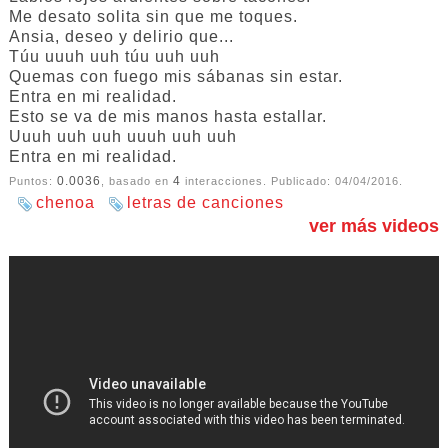
Me desato solita sin que me toques.
Ansia, deseo y delirio que...
Túu uuuh uuh túu uuh uuh
Quemas con fuego mis sábanas sin estar.
Entra en mi realidad.
Esto se va de mis manos hasta estallar.
Uuuh uuh uuh uuuh uuh uuh
Entra en mi realidad.
0.0036
4
Puntos:
, basado en
interacciones. Publicado:
04/04/2016
.
chenoa
letras de canciones
ver más videos