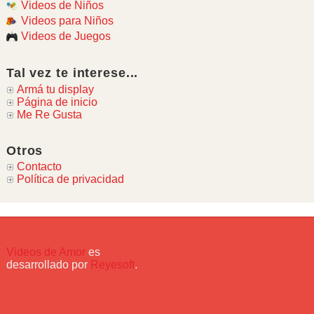
Videos de Niños
Videos para Niños
Videos de Juegos
Tal vez te interese...
Armá tu display
Página de inicio
Me Re Gusta
Otros
Contacto
Política de privacidad
Videos de Amor
es
desarrollado por
Reyesoft
.