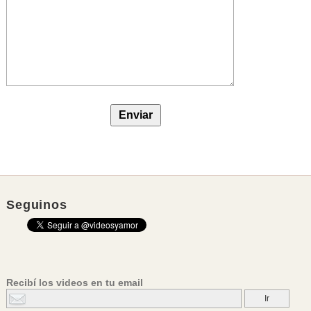
Seguinos
Recibí los videos en tu email