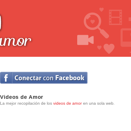
Videos de Amor
La mejor recopilación de los
videos de amor
en una sola web.