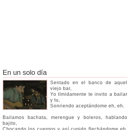
En un solo día
Sentado en el banco de aquel
viejo bar,
Yo tímidamente te invito a bailar
y tu,
Sonriendo aceptándome eh, eh.
Bailamos bachata, merengue y boleros, hablando
bajito,
Chocando los cuerpos y así cupido flechándome eh,