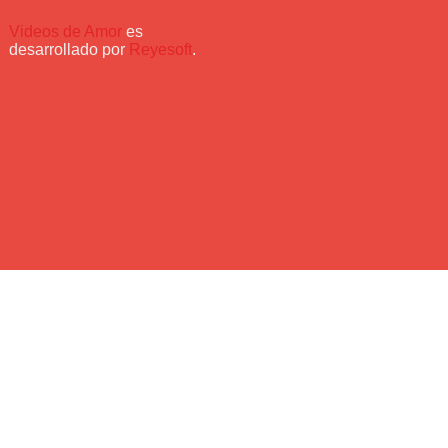
Videos de Amor
es
desarrollado por
Reyesoft
.