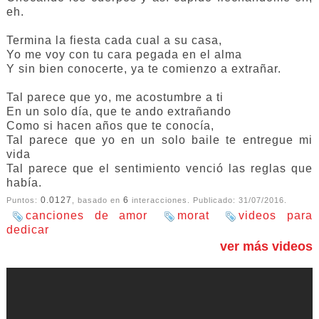
eh.
Termina la fiesta cada cual a su casa,
Yo me voy con tu cara pegada en el alma
Y sin bien conocerte, ya te comienzo a extrañar.
Tal parece que yo, me acostumbre a ti
En un solo día, que te ando extrañando
Como si hacen años que te conocía,
Tal parece que yo en un solo baile te entregue mi
vida
Tal parece que el sentimiento venció las reglas que
había.
0.0127
6
Puntos:
, basado en
interacciones. Publicado:
31/07/2016
.
canciones de amor
morat
videos para
dedicar
ver más videos