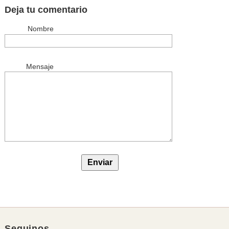
Deja tu comentario
Nombre
Mensaje
Seguinos