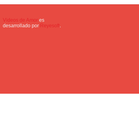
Videos de Amor
es
desarrollado por
Reyesoft
.