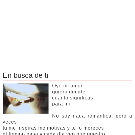
En busca de ti
Oye mi amor
quiero decirte
cuanto significas
para mi
No soy nada romántica, pero a
veces
tu me inspiras me motivas y te lo mereces
el tiempo pasa y cada día veo que nuestro