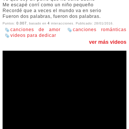
Me escapé corrí como un niño pequeño
Recordé que a veces el mundo va en serio
Fueron dos palabras, fueron dos palabras.
0.007
4
Puntos:
, basado en
interacciones. Publicado:
28/01/2016
.
canciones de amor
canciones románticas
videos para dedicar
ver más videos