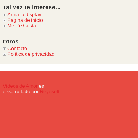
Tal vez te interese...
Armá tu display
Página de inicio
Me Re Gusta
Otros
Contacto
Política de privacidad
Videos de Amor
es
desarrollado por
Reyesoft
.