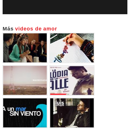
Más
videos de amor