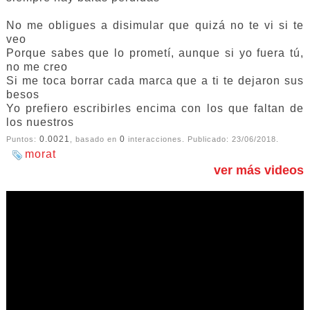
No me obligues a disimular que quizá no te vi si te
veo
Porque sabes que lo prometí, aunque si yo fuera tú,
no me creo
Si me toca borrar cada marca que a ti te dejaron sus
besos
Yo prefiero escribirles encima con los que faltan de
los nuestros
0.0021
0
Puntos:
, basado en
interacciones. Publicado:
23/06/2018
.
morat
ver más videos