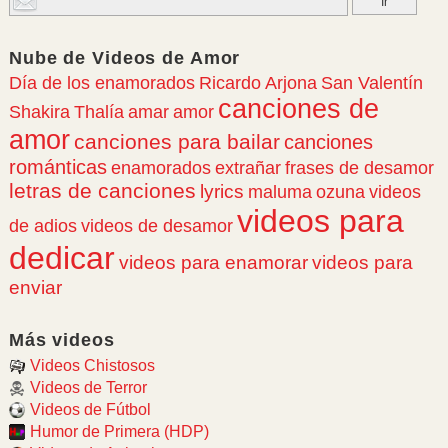
Nube de
Videos de Amor
Día de los enamorados
Ricardo Arjona
San Valentín
canciones de
amor
Shakira
Thalía
amar
amor
canciones para bailar
canciones
románticas
enamorados
extrañar
frases de desamor
letras de canciones
lyrics
maluma
ozuna
videos
videos para
de adios
videos de desamor
dedicar
videos para enamorar
videos para
enviar
Más videos
Videos Chistosos
Videos de Terror
Videos de Fútbol
Humor de Primera (HDP)