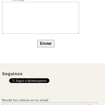
Seguinos
Recibí los videos en tu email