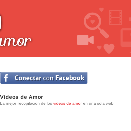
Videos de Amor
La mejor recopilación de los
videos de amor
en una sola web.