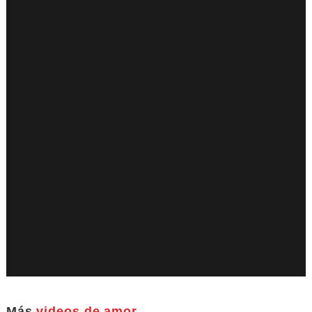
Más
videos de amor