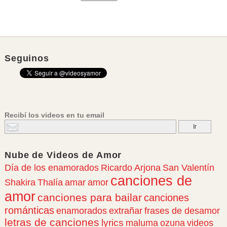
Seguinos
Recibí los videos en tu email
Nube de
Videos de Amor
Día de los enamorados
Ricardo Arjona
San Valentín
canciones de
amor
Shakira
Thalía
amar
amor
canciones para bailar
canciones
románticas
enamorados
extrañar
frases de desamor
letras de canciones
lyrics
maluma
ozuna
videos