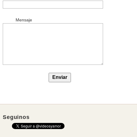
Mensaje
Seguinos