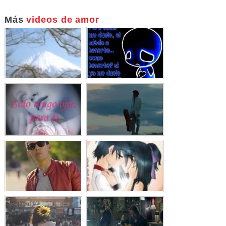
Más
videos de amor