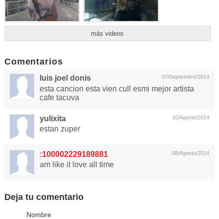
más videos
Comentarios
luis joel donis
07/Septiembre/2014
esta cancion esta vien cull esmi mejor artista
cafe tacuva
yulixita
10/Agosto/2014
estan zuper
:100002229189881
08/Agosto/2014
am like it love all time
Deja tu comentario
Nombre