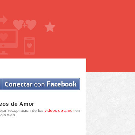
eos de Amor
jor recopilación de los
videos de amor
en
ola web.