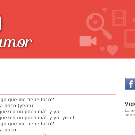
go que me tiene loco?
Vid
a poco (yeah)
La me
uezco un poco má', y ya
una s
uezco un poco má', y ya, ye-eh
go que me tiene loco?
 a poco