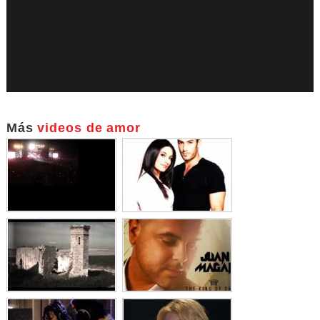
Más
videos de amor