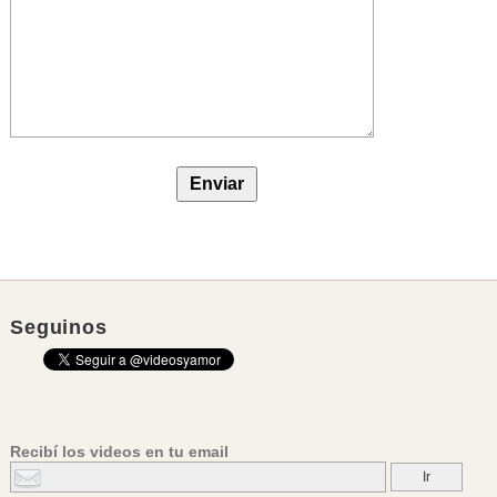
Seguinos
Recibí los videos en tu email