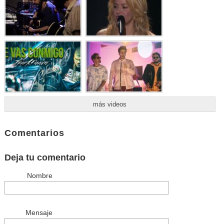
más videos
Comentarios
Deja tu comentario
Nombre
Mensaje