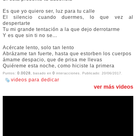
Es que yo quiero ser, luz para tu calle
El silencio cuando duermes, lo que vez al
despertarte
Tu mi grande tentación a la que dejo derrotarme
Y es que sin ti no se...
Acércate lento, solo tan lento
Abrázame tan fuerte, hasta que estorben los cuerpos
ámame despacio, que de prisa me llevas
Quiéreme esta noche, como hiciste la primera
0.0028
0
Puntos:
, basado en
interacciones. Publicado:
20/06/2017
.
videos para dedicar
ver más videos