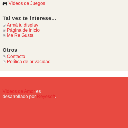
Videos de Juegos
Tal vez te interese...
Armá tu display
Página de inicio
Me Re Gusta
Otros
Contacto
Política de privacidad
Videos de Amor
es
desarrollado por
Reyesoft
.