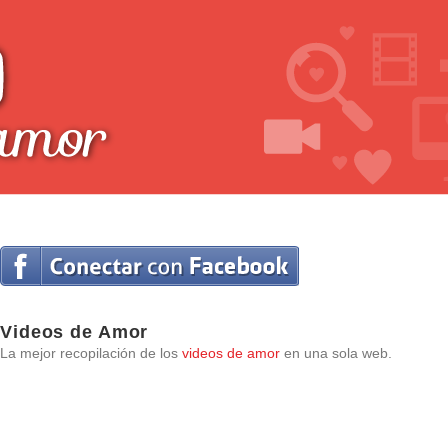
Videos de Amor
La mejor recopilación de los
videos de amor
en una sola web.